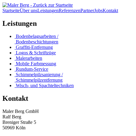
Startseite
Über uns
Leistungen
Referenzen
Partner
Jobs
Kontakt
Leistungen
Bodenbelagsarbeiten /
Bodenbeschichtungen
Graffiti-Entfernung
Logos & Schriftzüge
Malerarbeiten
Mobile Farbmessung
Rundum-Service
Schimmelpilzsanierung /
Schimmelpilzentfernung
Wisch- und Spachteltechniken
Kontakt
Maler Berg GmbH
Ralf Berg
Breniger Straße 5
50969 Köln